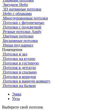
Парящие потолки
Звездное Небо
3D натяжные потолки
Небо с облаками
Многоуровневые потолки
Потолки с фотопечатью
Потолки с подсветкой
Резные потолки Apply
Цветные потолки
Бесшовные потолки
Ниша под карниз
Помещения
Потолки в зал
Потолки на кухню
Потолки в гостиную
Потолок в детскую
Потолки в спальню
Потолки в коридор
Потолки в ванную комнату
Потолки на балкон
Эжва
Ухта
Выберите свой потолок